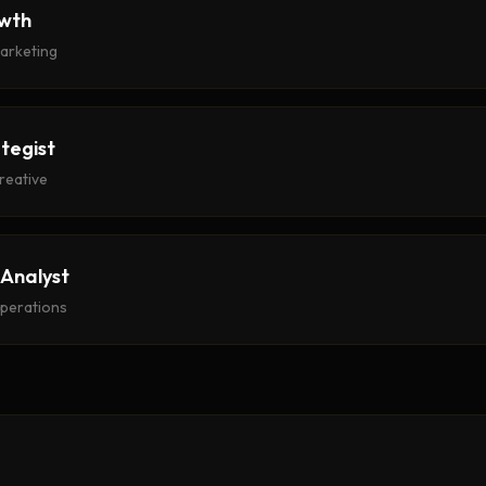
wth
arketing
tegist
reative
Analyst
perations