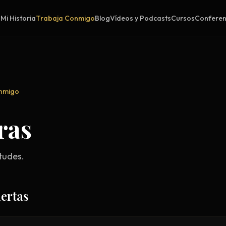
o
Mi Historia
Trabaja Conmigo
Blog
Vídeos y Podcasts
Cursos
Conferen
onmigo
ras
tudes.
iertas