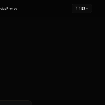
cias
Prensa
🇪🇸
ES