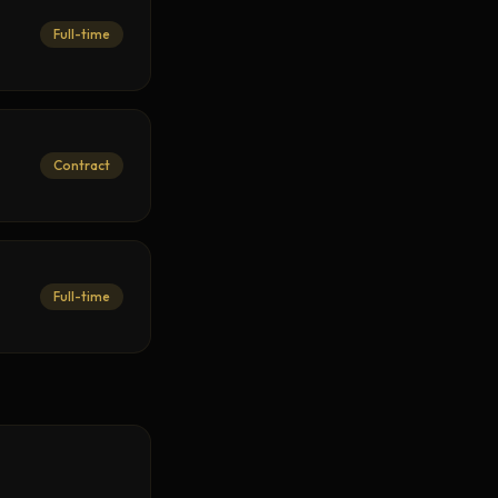
Full-time
Contract
Full-time