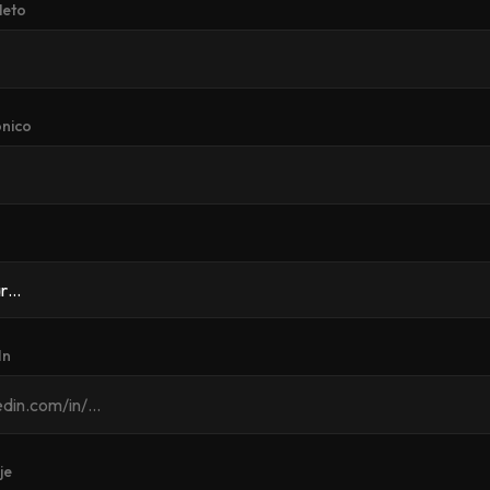
leto
ónico
In
je